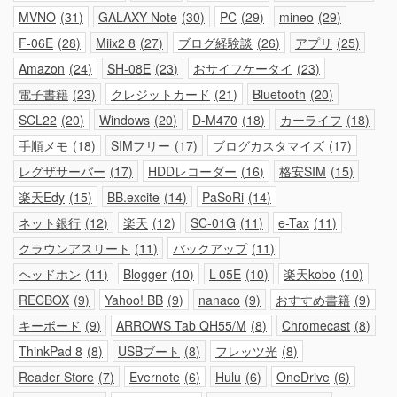
MVNO
31
GALAXY Note
30
PC
29
mineo
29
F-06E
28
Miix2 8
27
ブログ経験談
26
アプリ
25
Amazon
24
SH-08E
23
おサイフケータイ
23
電子書籍
23
クレジットカード
21
Bluetooth
20
SCL22
20
Windows
20
D-M470
18
カーライフ
18
手順メモ
18
SIMフリー
17
ブログカスタマイズ
17
レグザサーバー
17
HDDレコーダー
16
格安SIM
15
楽天Edy
15
BB.excite
14
PaSoRi
14
ネット銀行
12
楽天
12
SC-01G
11
e-Tax
11
クラウンアスリート
11
バックアップ
11
ヘッドホン
11
Blogger
10
L-05E
10
楽天kobo
10
RECBOX
9
Yahoo! BB
9
nanaco
9
おすすめ書籍
9
キーボード
9
ARROWS Tab QH55/M
8
Chromecast
8
ThinkPad 8
8
USBブート
8
フレッツ光
8
Reader Store
7
Evernote
6
Hulu
6
OneDrive
6