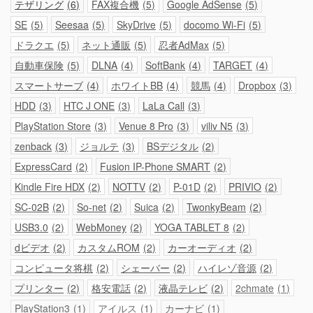
テザリング
6
FAX複合機
5
Google AdSense
5
SE
5
Seesaa
5
SkyDrive
5
docomo Wi-Fi
5
ドラクエ
5
ネット通販
5
忍者AdMax
5
自動車保険
5
DLNA
4
SoftBank
4
TARGET
4
スマートサーブ
4
ホワイトBB
4
競馬
4
Dropbox
3
HDD
3
HTC J ONE
3
LaLa Call
3
PlayStation Store
3
Venue 8 Pro
3
viliv N5
3
zenback
3
ジョルテ
3
BSデジタル
2
ExpressCard
2
Fusion IP-Phone SMART
2
Kindle Fire HDX
2
NOTTV
2
P-01D
2
PRIVIO
2
SC-02B
2
So-net
2
Suica
2
TwonkyBeam
2
USB3.0
2
WebMoney
2
YOGA TABLET 8
2
dビデオ
2
カスタムROM
2
カーオーディオ
2
コンピュータ将棋
2
シェーバー
2
ハイレゾ音源
2
プリンター
2
格安電話
2
液晶テレビ
2
2chmate
1
PlayStation3
1
アイルス
1
カーナビ
1