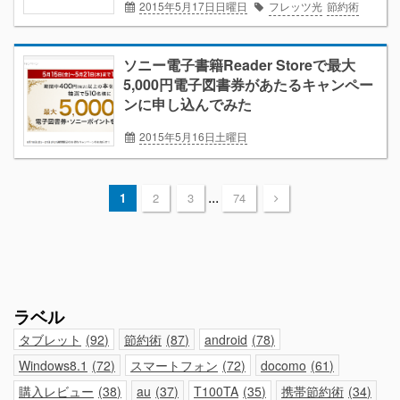
2015年5月17日日曜日
フレッツ光
節約術
ソニー電子書籍Reader Storeで最大
5,000円電子図書券があたるキャンペー
ンに申し込んでみた
2015年5月16日土曜日
Reader Store
電子書籍
...
1
2
3
74
ラベル
タブレット
92
節約術
87
android
78
Windows8.1
72
スマートフォン
72
docomo
61
購入レビュー
38
au
37
T100TA
35
携帯節約術
34