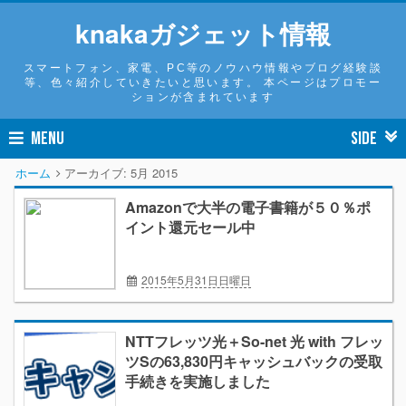
knakaガジェット情報
スマートフォン、家電、PC等のノウハウ情報やブログ経験談
等、色々紹介していきたいと思います。 本ページはプロモー
ションが含まれています
MENU
SIDE
ホーム
アーカイブ:
5月 2015
Amazonで大半の電子書籍が５０％ポ
イント還元セール中
2015年5月31日日曜日
Amazon
Kindle
節約術
電子書籍
NTTフレッツ光＋So-net 光 with フレッ
ツSの63,830円キャッシュバックの受取
手続きを実施しました