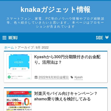
knakaガジェット情報
スマートフォン、家電、PC等のノウハウ情報やブログ経験談
等、色々紹介していきたいと思います。 本ページはプロモー
ションが含まれています
MENU
SIDE
ホーム
アーカイブ:
9月 2022
Kyashから300円分期限付きのお金配
り。活用法は？
2022年9月30日金曜日
Kyash
対楽天モバイル向けキャンペーン？
ahamo乗り換えを検討してみる