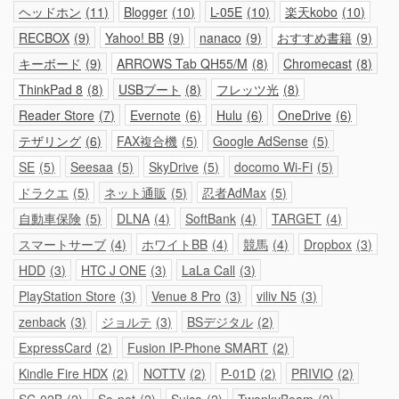
ヘッドホン
11
Blogger
10
L-05E
10
楽天kobo
10
RECBOX
9
Yahoo! BB
9
nanaco
9
おすすめ書籍
9
キーボード
9
ARROWS Tab QH55/M
8
Chromecast
8
ThinkPad 8
8
USBブート
8
フレッツ光
8
Reader Store
7
Evernote
6
Hulu
6
OneDrive
6
テザリング
6
FAX複合機
5
Google AdSense
5
SE
5
Seesaa
5
SkyDrive
5
docomo Wi-Fi
5
ドラクエ
5
ネット通販
5
忍者AdMax
5
自動車保険
5
DLNA
4
SoftBank
4
TARGET
4
スマートサーブ
4
ホワイトBB
4
競馬
4
Dropbox
3
HDD
3
HTC J ONE
3
LaLa Call
3
PlayStation Store
3
Venue 8 Pro
3
viliv N5
3
zenback
3
ジョルテ
3
BSデジタル
2
ExpressCard
2
Fusion IP-Phone SMART
2
Kindle Fire HDX
2
NOTTV
2
P-01D
2
PRIVIO
2