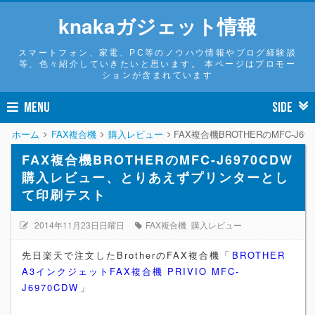
knakaガジェット情報
スマートフォン、家電、PC等のノウハウ情報やブログ経験談
等、色々紹介していきたいと思います。 本ページはプロモー
ションが含まれています
MENU
SIDE
ホーム
FAX複合機
購入レビュー
FAX複合機BROTHERのMFC-
FAX複合機BROTHERのMFC-J6970CDW
購入レビュー、とりあえずプリンターとし
て印刷テスト
2014年11月23日日曜日
FAX複合機
購入レビュー
先日楽天で注文したBrotherのFAX複合機「
BROTHER
A3インクジェットFAX複合機 PRIVIO MFC-
J6970CDW
」