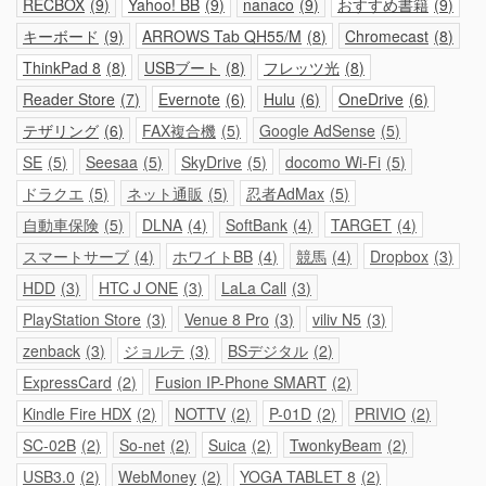
RECBOX
9
Yahoo! BB
9
nanaco
9
おすすめ書籍
9
キーボード
9
ARROWS Tab QH55/M
8
Chromecast
8
ThinkPad 8
8
USBブート
8
フレッツ光
8
Reader Store
7
Evernote
6
Hulu
6
OneDrive
6
テザリング
6
FAX複合機
5
Google AdSense
5
SE
5
Seesaa
5
SkyDrive
5
docomo Wi-Fi
5
ドラクエ
5
ネット通販
5
忍者AdMax
5
自動車保険
5
DLNA
4
SoftBank
4
TARGET
4
スマートサーブ
4
ホワイトBB
4
競馬
4
Dropbox
3
HDD
3
HTC J ONE
3
LaLa Call
3
PlayStation Store
3
Venue 8 Pro
3
viliv N5
3
zenback
3
ジョルテ
3
BSデジタル
2
ExpressCard
2
Fusion IP-Phone SMART
2
Kindle Fire HDX
2
NOTTV
2
P-01D
2
PRIVIO
2
SC-02B
2
So-net
2
Suica
2
TwonkyBeam
2
USB3.0
2
WebMoney
2
YOGA TABLET 8
2