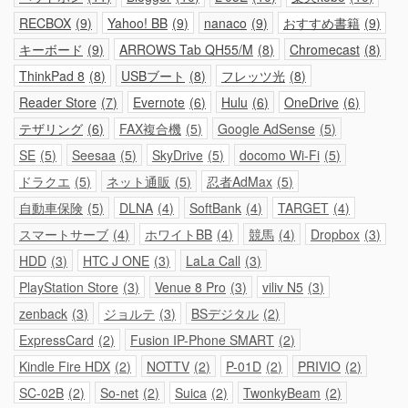
RECBOX
9
Yahoo! BB
9
nanaco
9
おすすめ書籍
9
キーボード
9
ARROWS Tab QH55/M
8
Chromecast
8
ThinkPad 8
8
USBブート
8
フレッツ光
8
Reader Store
7
Evernote
6
Hulu
6
OneDrive
6
テザリング
6
FAX複合機
5
Google AdSense
5
SE
5
Seesaa
5
SkyDrive
5
docomo Wi-Fi
5
ドラクエ
5
ネット通販
5
忍者AdMax
5
自動車保険
5
DLNA
4
SoftBank
4
TARGET
4
スマートサーブ
4
ホワイトBB
4
競馬
4
Dropbox
3
HDD
3
HTC J ONE
3
LaLa Call
3
PlayStation Store
3
Venue 8 Pro
3
viliv N5
3
zenback
3
ジョルテ
3
BSデジタル
2
ExpressCard
2
Fusion IP-Phone SMART
2
Kindle Fire HDX
2
NOTTV
2
P-01D
2
PRIVIO
2
SC-02B
2
So-net
2
Suica
2
TwonkyBeam
2