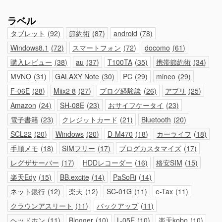
ラベル
タブレット
92
節約術
87
android
78
Windows8.1
72
スマートフォン
72
docomo
61
購入レビュー
38
au
37
T100TA
35
携帯節約術
34
MVNO
31
GALAXY Note
30
PC
29
mineo
29
F-06E
28
Miix2 8
27
ブログ経験談
26
アプリ
25
Amazon
24
SH-08E
23
おサイフケータイ
23
電子書籍
23
クレジットカード
21
Bluetooth
20
SCL22
20
Windows
20
D-M470
18
カーライフ
18
手順メモ
18
SIMフリー
17
ブログカスタマイズ
17
レグザサーバー
17
HDDレコーダー
16
格安SIM
15
楽天Edy
15
BB.excite
14
PaSoRi
14
ネット銀行
12
楽天
12
SC-01G
11
e-Tax
11
クラウンアスリート
11
バックアップ
11
ヘッドホン
11
Blogger
10
L-05E
10
楽天kobo
10