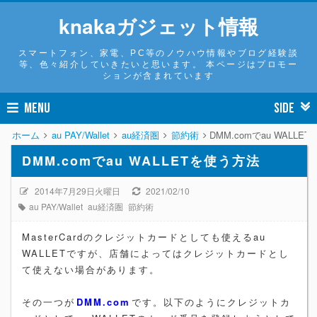
knakaガジェット情報
スマートフォン、家電、PC等のノウハウ情報やブログ経験談
等、色々紹介していきたいと思います。 本ページはプロモー
ションが含まれています
MENU
SIDE
ホーム
au PAY/Wallet
au経済圏
節約術
DMM.comでau WALLE
DMM.comでau WALLETを使う方法
2014年7月29日火曜日
2021/02/10
au PAY/Wallet
au経済圏
節約術
MasterCardのクレジットカードとしても使えるau
WALLETですが、店舗によってはクレジットカードとし
て使えない場合があります。
その一つが
DMM.com
です。以下のようにクレジットカ