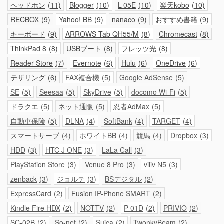
ヘッドホン
11
Blogger
10
L-05E
10
楽天kobo
10
RECBOX
9
Yahoo! BB
9
nanaco
9
おすすめ書籍
9
キーボード
9
ARROWS Tab QH55/M
8
Chromecast
8
ThinkPad 8
8
USBブート
8
フレッツ光
8
Reader Store
7
Evernote
6
Hulu
6
OneDrive
6
テザリング
6
FAX複合機
5
Google AdSense
5
SE
5
Seesaa
5
SkyDrive
5
docomo Wi-Fi
5
ドラクエ
5
ネット通販
5
忍者AdMax
5
自動車保険
5
DLNA
4
SoftBank
4
TARGET
4
スマートサーブ
4
ホワイトBB
4
競馬
4
Dropbox
3
HDD
3
HTC J ONE
3
LaLa Call
3
PlayStation Store
3
Venue 8 Pro
3
viliv N5
3
zenback
3
ジョルテ
3
BSデジタル
2
ExpressCard
2
Fusion IP-Phone SMART
2
Kindle Fire HDX
2
NOTTV
2
P-01D
2
PRIVIO
2
SC-02B
2
So-net
2
Suica
2
TwonkyBeam
2