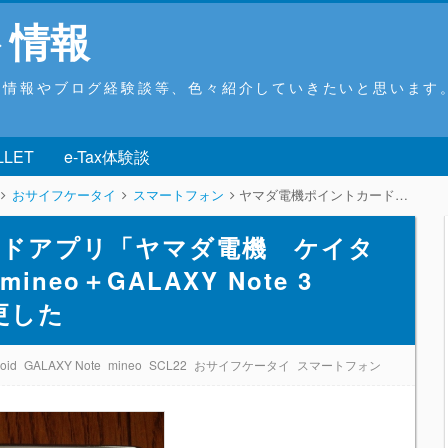
ト情報
ウ情報やブログ経験談等、色々紹介していきたいと思います
LLET
e-Tax体験談
おサイフケータイ
スマートフォン
ヤマダ電機ポイントカードアプリ「ヤマダ電機 ケイタイde安心」をF-06Eからmineo＋GALAXY Note 3 SCL22 白ロムに機種変更した
ードアプリ「ヤマダ電機 ケイタ
ineo＋GALAXY Note 3
更した
oid
GALAXY Note
mineo
SCL22
おサイフケータイ
スマートフォン