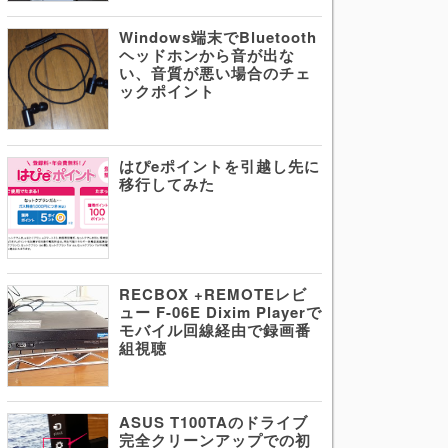
Windows端末でBluetooth
ヘッドホンから音が出な
い、音質が悪い場合のチェ
ックポイント
はぴeポイントを引越し先に
移行してみた
RECBOX +REMOTEレビ
ュー F-06E Dixim Playerで
モバイル回線経由で録画番
組視聴
ASUS T100TAのドライブ
完全クリーンアップでの初