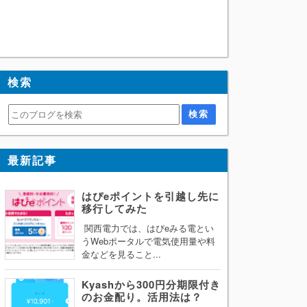
検索
最新記事
はぴeポイントを引越し先に
移行してみた
関西電力では、はぴeみる電とい
うWebポータルで電気使用量や料
金などを見ること...
Kyashから300円分期限付き
のお金配り。活用法は？