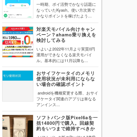
一時期、ポイ活勢でかなり話題に
なっていたKyash。使い方次第で
かなりポイントを稼げたよう...
対楽天モバイル向けキャン
ペーン？ahamo乗り換えを
検討してみる
いよいよ2022年11月より実質0円
運用ができなくなる楽天モバイ
ル。基本的には11月以降も...
おサイフケータイのメモリ
使用状況が未利用にならな
い場合の確認ポイント
androidを機種変更する際、おサイ
フケータイ関連のアプリは単なる
アンインス...
ソフトバンク版Pixel6aを一
括14800円で購入。回線契
約をいつまで維持すべきか