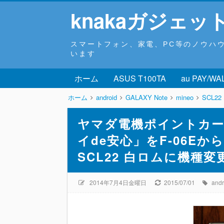
knakaガジェッ
スマートフォン、家電、PC等のノウハ
います
ホーム
ASUS T100TA
au PAY/WA
ホーム
android
GALAXY Note
mineo
SCL22
ヤマダ電機ポイントカ
イde安心」をF-06Eからm
SCL22 白ロムに機種変
2014年7月4日金曜日
2015/07/01
andr