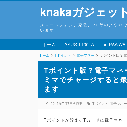
knakaガジェッ
スマートフォン、家電、PC等のノウハ
います
ホーム
ASUS T100TA
au PAY/WA
ホーム
Tポイント
電子マネー
Tポイント版？電子マ
Tポイント版？電子マネ
ミマでチャージすると最
ます
2015年7月7日火曜日
Tポイント
電子マネー
Tポイントが貯まるTカードに電子マネ