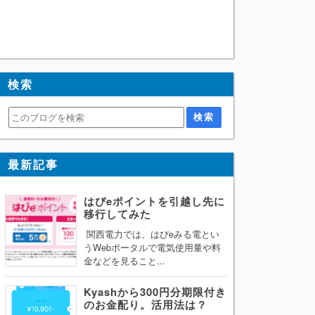
検索
最新記事
はぴeポイントを引越し先に
移行してみた
関西電力では、はぴeみる電とい
うWebポータルで電気使用量や料
金などを見ること...
Kyashから300円分期限付き
のお金配り。活用法は？