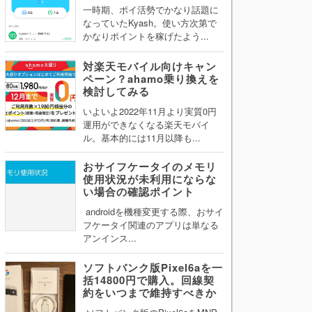
一時期、ポイ活勢でかなり話題に
なっていたKyash。使い方次第で
かなりポイントを稼げたよう...
対楽天モバイル向けキャン
ペーン？ahamo乗り換えを
検討してみる
いよいよ2022年11月より実質0円
運用ができなくなる楽天モバイ
ル。基本的には11月以降も...
おサイフケータイのメモリ
使用状況が未利用にならな
い場合の確認ポイント
androidを機種変更する際、おサイ
フケータイ関連のアプリは単なる
アンインス...
ソフトバンク版Pixel6aを一
括14800円で購入。回線契
約をいつまで維持すべきか