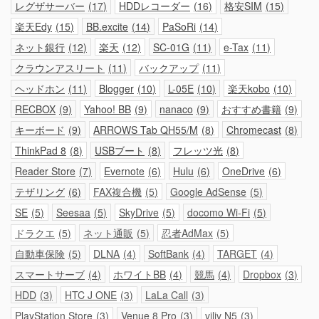
レグザサーバー
17
HDDレコーダー
16
格安SIM
15
楽天Edy
15
BB.excite
14
PaSoRi
14
ネット銀行
12
楽天
12
SC-01G
11
e-Tax
11
クラウンアスリート
11
バックアップ
11
ヘッドホン
11
Blogger
10
L-05E
10
楽天kobo
10
RECBOX
9
Yahoo! BB
9
nanaco
9
おすすめ書籍
9
キーボード
9
ARROWS Tab QH55/M
8
Chromecast
8
ThinkPad 8
8
USBブート
8
フレッツ光
8
Reader Store
7
Evernote
6
Hulu
6
OneDrive
6
テザリング
6
FAX複合機
5
Google AdSense
5
SE
5
Seesaa
5
SkyDrive
5
docomo Wi-Fi
5
ドラクエ
5
ネット通販
5
忍者AdMax
5
自動車保険
5
DLNA
4
SoftBank
4
TARGET
4
スマートサーブ
4
ホワイトBB
4
競馬
4
Dropbox
3
HDD
3
HTC J ONE
3
LaLa Call
3
PlayStation Store
3
Venue 8 Pro
3
viliv N5
3