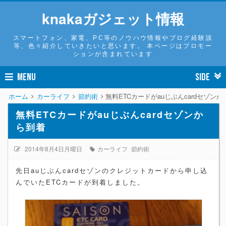
knakaガジェット情報
スマートフォン、家電、PC等のノウハウ情報やブログ経験談
等、色々紹介していきたいと思います。 本ページはプロモー
ションが含まれています
MENU
SIDE
ホーム
カーライフ
節約術
無料ETCカードがauじぶんcardセゾン
無料ETCカードがauじぶんcardセゾンか
ら到着
2014年8月4日月曜日
カーライフ
節約術
先日auじぶんcardセゾンのクレジットカードから申し込
んでいたETCカードが到着しました。