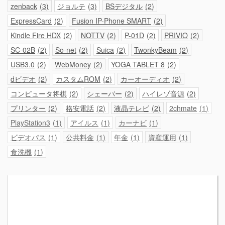
zenback
3
ジョルテ
3
BSデジタル
2
ExpressCard
2
Fusion IP-Phone SMART
2
Kindle Fire HDX
2
NOTTV
2
P-01D
2
PRIVIO
2
SC-02B
2
So-net
2
Suica
2
TwonkyBeam
2
USB3.0
2
WebMoney
2
YOGA TABLET 8
2
dビデオ
2
カスタムROM
2
カーオーディオ
2
コンピュータ将棋
2
シェーバー
2
ハイレゾ音源
2
プリンター
2
格安電話
2
液晶テレビ
2
2chmate
1
PlayStation3
1
アイルス
1
カーナビ
1
ビデオパス
1
公共料金
1
年金
1
資産運用
1
食洗機
1