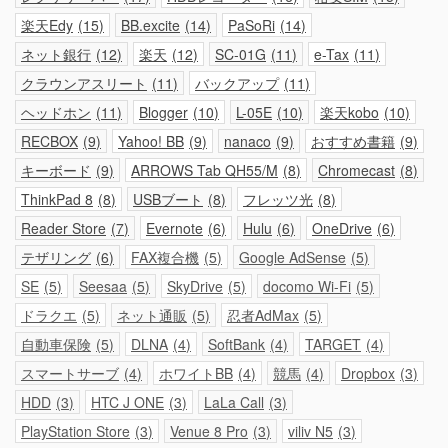
楽天Edy
15
BB.excite
14
PaSoRi
14
ネット銀行
12
楽天
12
SC-01G
11
e-Tax
11
クラウンアスリート
11
バックアップ
11
ヘッドホン
11
Blogger
10
L-05E
10
楽天kobo
10
RECBOX
9
Yahoo! BB
9
nanaco
9
おすすめ書籍
9
キーボード
9
ARROWS Tab QH55/M
8
Chromecast
8
ThinkPad 8
8
USBブート
8
フレッツ光
8
Reader Store
7
Evernote
6
Hulu
6
OneDrive
6
テザリング
6
FAX複合機
5
Google AdSense
5
SE
5
Seesaa
5
SkyDrive
5
docomo Wi-Fi
5
ドラクエ
5
ネット通販
5
忍者AdMax
5
自動車保険
5
DLNA
4
SoftBank
4
TARGET
4
スマートサーブ
4
ホワイトBB
4
競馬
4
Dropbox
3
HDD
3
HTC J ONE
3
LaLa Call
3
PlayStation Store
3
Venue 8 Pro
3
viliv N5
3