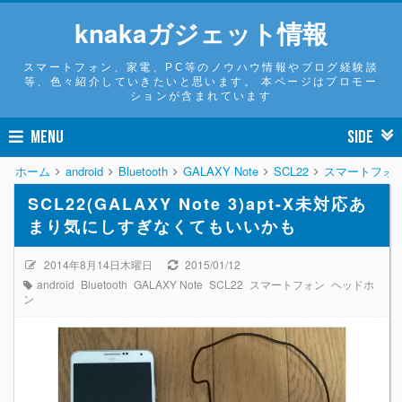
knakaガジェット情報
スマートフォン、家電、PC等のノウハウ情報やブログ経験談
等、色々紹介していきたいと思います。 本ページはプロモー
ションが含まれています
MENU
SIDE
ホーム
android
Bluetooth
GALAXY Note
SCL22
スマートフォ
SCL22(GALAXY Note 3)apt-X未対応あ
まり気にしすぎなくてもいいかも
2014年8月14日木曜日
2015/01/12
android
Bluetooth
GALAXY Note
SCL22
スマートフォン
ヘッドホ
ン