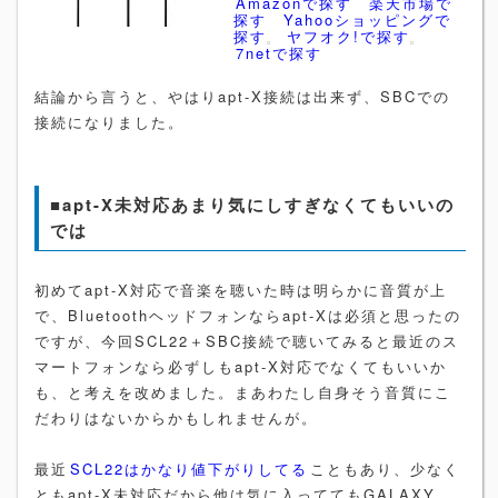
Amazonで探す
楽天市場で
探す
Yahooショッピングで
探す
ヤフオク!で探す
7netで探す
結論から言うと、やはりapt-X接続は出来ず、SBCでの
接続になりました。
■apt-X未対応あまり気にしすぎなくてもいいの
では
初めてapt-X対応で音楽を聴いた時は明らかに音質が上
で、Bluetoothヘッドフォンならapt-Xは必須と思ったの
ですが、今回SCL22＋SBC接続で聴いてみると最近のス
マートフォンなら必ずしもapt-X対応でなくてもいいか
も、と考えを改めました。まあわたし自身そう音質にこ
だわりはないからかもしれませんが。
最近
SCL22はかなり値下がりしてる
こともあり、少なく
ともapt-X未対応だから他は気に入っててもGALAXY