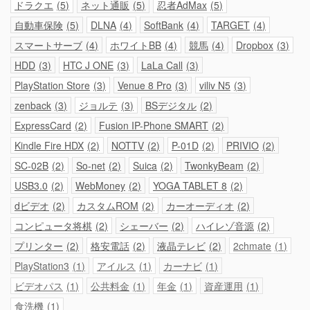
ドラクエ
5
ネット通販
5
忍者AdMax
5
自動車保険
5
DLNA
4
SoftBank
4
TARGET
4
スマートサーブ
4
ホワイトBB
4
競馬
4
Dropbox
3
HDD
3
HTC J ONE
3
LaLa Call
3
PlayStation Store
3
Venue 8 Pro
3
viliv N5
3
zenback
3
ジョルテ
3
BSデジタル
2
ExpressCard
2
Fusion IP-Phone SMART
2
Kindle Fire HDX
2
NOTTV
2
P-01D
2
PRIVIO
2
SC-02B
2
So-net
2
Suica
2
TwonkyBeam
2
USB3.0
2
WebMoney
2
YOGA TABLET 8
2
dビデオ
2
カスタムROM
2
カーオーディオ
2
コンピュータ将棋
2
シェーバー
2
ハイレゾ音源
2
プリンター
2
格安電話
2
液晶テレビ
2
2chmate
1
PlayStation3
1
アイルス
1
カーナビ
1
ビデオパス
1
公共料金
1
年金
1
資産運用
1
食洗機
1