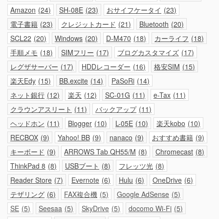
Amazon
24
SH-08E
23
おサイフケータイ
23
電子書籍
23
クレジットカード
21
Bluetooth
20
SCL22
20
Windows
20
D-M470
18
カーライフ
18
手順メモ
18
SIMフリー
17
ブログカスタマイズ
17
レグザサーバー
17
HDDレコーダー
16
格安SIM
15
楽天Edy
15
BB.excite
14
PaSoRi
14
ネット銀行
12
楽天
12
SC-01G
11
e-Tax
11
クラウンアスリート
11
バックアップ
11
ヘッドホン
11
Blogger
10
L-05E
10
楽天kobo
10
RECBOX
9
Yahoo! BB
9
nanaco
9
おすすめ書籍
9
キーボード
9
ARROWS Tab QH55/M
8
Chromecast
8
ThinkPad 8
8
USBブート
8
フレッツ光
8
Reader Store
7
Evernote
6
Hulu
6
OneDrive
6
テザリング
6
FAX複合機
5
Google AdSense
5
SE
5
Seesaa
5
SkyDrive
5
docomo Wi-Fi
5