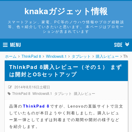
knakaガジェット情報
スマートフォン、家電、PC等のノウハウ情報やブログ経験談
等、色々紹介していきたいと思います。 本ページはプロモー
ションが含まれています
MENU
SIDE
ホーム
ThinkPad 8
Windows8.1
タブレット
購入レビュー
Th
ThinkPad 8購入レビュー（その１） まず
は開封とOSセットアップ
2014年8月16日土曜日
ThinkPad 8
Windows8.1
タブレット
購入レビュー
品薄の
ThinkPad 8
ですが、Lenovoの直販サイトで注文
していたものが本日ようやく到着しました。購入レビュ
ー第一弾としてまずは到着までの期間や開封の様子など
を紹介します。