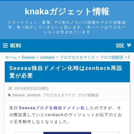
knakaガジェット情報
スマートフォン、家電、PC等のノウハウ情報やブログ経験談
等、色々紹介していきたいと思います。 本ページはプロモー
ションが含まれています
MENU
SIDE
ホーム
Seesaa
zenback
ブログカスタマイズ
ブログ経験談
Se
Seesaa独自ドメイン化時はzenback再設
置が必要
2014年8月3日日曜日
Seesaa
zenback
ブログカスタマイズ
ブログ経験談
先日
Seesaaブログを独自ドメイン化
したのですが、そ
の際設置していたzenbackのヴィジェットが以下のとお
り正常動作しなくなりました。