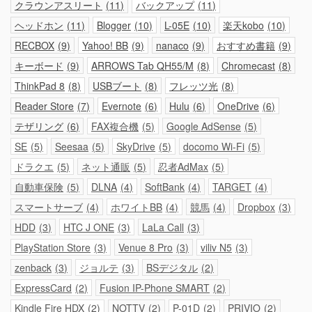
クラウンアスリート
11
バックアップ
11
ヘッドホン
11
Blogger
10
L-05E
10
楽天kobo
10
RECBOX
9
Yahoo! BB
9
nanaco
9
おすすめ書籍
9
キーボード
9
ARROWS Tab QH55/M
8
Chromecast
8
ThinkPad 8
8
USBブート
8
フレッツ光
8
Reader Store
7
Evernote
6
Hulu
6
OneDrive
6
テザリング
6
FAX複合機
5
Google AdSense
5
SE
5
Seesaa
5
SkyDrive
5
docomo Wi-Fi
5
ドラクエ
5
ネット通販
5
忍者AdMax
5
自動車保険
5
DLNA
4
SoftBank
4
TARGET
4
スマートサーブ
4
ホワイトBB
4
競馬
4
Dropbox
3
HDD
3
HTC J ONE
3
LaLa Call
3
PlayStation Store
3
Venue 8 Pro
3
viliv N5
3
zenback
3
ジョルテ
3
BSデジタル
2
ExpressCard
2
Fusion IP-Phone SMART
2
Kindle Fire HDX
2
NOTTV
2
P-01D
2
PRIVIO
2