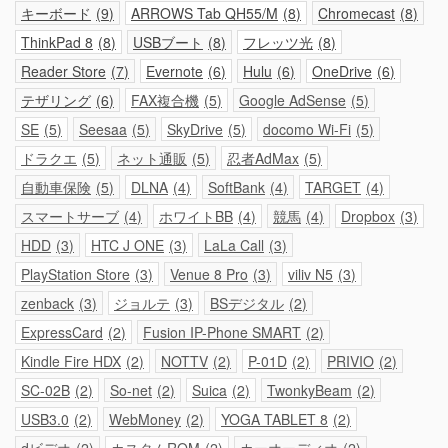
キーボード
9
ARROWS Tab QH55/M
8
Chromecast
8
ThinkPad 8
8
USBブート
8
フレッツ光
8
Reader Store
7
Evernote
6
Hulu
6
OneDrive
6
テザリング
6
FAX複合機
5
Google AdSense
5
SE
5
Seesaa
5
SkyDrive
5
docomo Wi-Fi
5
ドラクエ
5
ネット通販
5
忍者AdMax
5
自動車保険
5
DLNA
4
SoftBank
4
TARGET
4
スマートサーブ
4
ホワイトBB
4
競馬
4
Dropbox
3
HDD
3
HTC J ONE
3
LaLa Call
3
PlayStation Store
3
Venue 8 Pro
3
viliv N5
3
zenback
3
ジョルテ
3
BSデジタル
2
ExpressCard
2
Fusion IP-Phone SMART
2
Kindle Fire HDX
2
NOTTV
2
P-01D
2
PRIVIO
2
SC-02B
2
So-net
2
Suica
2
TwonkyBeam
2
USB3.0
2
WebMoney
2
YOGA TABLET 8
2