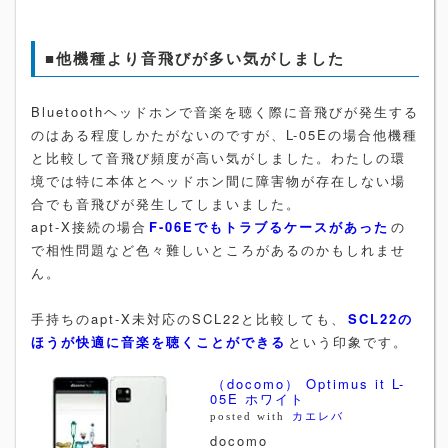
■他機種より音飛びが多い気がしました
Bluetoothヘッドホンで音楽を聴く際に音飛びが発生する
のはある程度しかたがないのですが、L-05Eの場合他機種
と比較して音飛び頻度が高い気がしました。わたしの環
境では特に本体とヘッドホン間に障害物が存在しない場
合でも音飛びが発生してしまいました。
apt-X接続の場合
F-06Eでもトラブるケースがあった
の
で相性問題など色々難しいところがあるのかもしれませ
ん。
手持ちのapt-X未対応のSCL22と比較しても、
SCL22の
ほうが快適に音楽を聴くことができる
という印象です。
（docomo） Optimus it L-
05E ホワイト
posted with
カエレバ
docomo