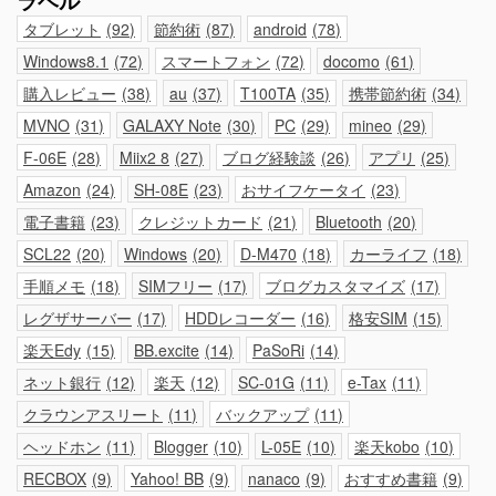
ラベル
タブレット
92
節約術
87
android
78
Windows8.1
72
スマートフォン
72
docomo
61
購入レビュー
38
au
37
T100TA
35
携帯節約術
34
MVNO
31
GALAXY Note
30
PC
29
mineo
29
F-06E
28
Miix2 8
27
ブログ経験談
26
アプリ
25
Amazon
24
SH-08E
23
おサイフケータイ
23
電子書籍
23
クレジットカード
21
Bluetooth
20
SCL22
20
Windows
20
D-M470
18
カーライフ
18
手順メモ
18
SIMフリー
17
ブログカスタマイズ
17
レグザサーバー
17
HDDレコーダー
16
格安SIM
15
楽天Edy
15
BB.excite
14
PaSoRi
14
ネット銀行
12
楽天
12
SC-01G
11
e-Tax
11
クラウンアスリート
11
バックアップ
11
ヘッドホン
11
Blogger
10
L-05E
10
楽天kobo
10
RECBOX
9
Yahoo! BB
9
nanaco
9
おすすめ書籍
9