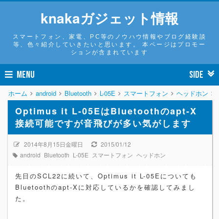
knakaガジェット情報
スマートフォン、家電、PC等のノウハウ情報やブログ経験談
等、色々紹介していきたいと思います。 本ページはプロモー
ションが含まれています
MENU
SIDE
ホーム
android
Bluetooth
L-05E
スマートフォン
ヘッドホン
Optimus it L-05EはBluetoothのapt-X
接続可能ですが音飛びが多い気がします
2014年8月15日金曜日
2015/01/12
android
Bluetooth
L-05E
スマートフォン
ヘッドホン
先日のSCL22に続いて、Optimus it L-05Eについても
Bluetoothのapt-Xに対応しているかを確認してみまし
た。