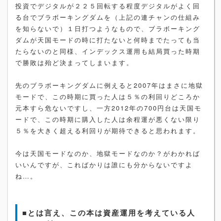
投資でデジタルが２２５回転する程度デジタルがよく回
る台でブラボーキングダムを（上記の連チャンの仕組み
を知らないで）１日打つようなもので、ブラボーキング
ダムが天国モードの時に打たないと何時までたっても当
たらないのと同様、インデックス運用も結局買った時期
で勝敗は殆ど決まってしまいます。
先のブラボーキングダムに例えると2007年はまさに地獄
モードで、この時期に買った人は５％の利回りどころか
元本すら危ないですし、一方2012年の700円台は天国モ
ードで、この時期に購入した人は余程運が悪くない限り
５％を大きく超える利回りが期待できると思われます。
今は天国モードなのか、地獄モードなのか？がわかれば
いいんですが、こればかりは誰にも分からないですよ
ね…。
■とは言え、この本は資産運用を考えている人