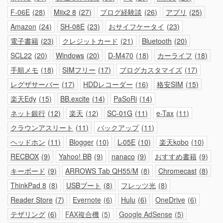
F-06E
28
Miix2 8
27
ブログ経験談
26
アプリ
25
Amazon
24
SH-08E
23
おサイフケータイ
23
電子書籍
23
クレジットカード
21
Bluetooth
20
SCL22
20
Windows
20
D-M470
18
カーライフ
18
手順メモ
18
SIMフリー
17
ブログカスタマイズ
17
レグザサーバー
17
HDDレコーダー
16
格安SIM
15
楽天Edy
15
BB.excite
14
PaSoRi
14
ネット銀行
12
楽天
12
SC-01G
11
e-Tax
11
クラウンアスリート
11
バックアップ
11
ヘッドホン
11
Blogger
10
L-05E
10
楽天kobo
10
RECBOX
9
Yahoo! BB
9
nanaco
9
おすすめ書籍
9
キーボード
9
ARROWS Tab QH55/M
8
Chromecast
8
ThinkPad 8
8
USBブート
8
フレッツ光
8
Reader Store
7
Evernote
6
Hulu
6
OneDrive
6
テザリング
6
FAX複合機
5
Google AdSense
5