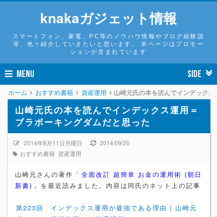
knakaガジェット情報
スマートフォン、家電、PC等のノウハウ情報やブログ経験談
等、色々紹介していきたいと思います。 本ページはプロモー
ションが含まれています
MENU
SIDE
ホーム
おすすめ書籍
資産運用
山崎元氏の本を読んでインデックス
山崎元氏の本を読んでインデックス運用＝
ブラボーキングダムだと思った
2014年8月11日月曜日
2014/09/20
おすすめ書籍
資産運用
山崎元さんの著作「
全面改訂 超簡単 お金の運用術 (朝日
新書)
」を最近読みました。内容は同氏のネット上の記事
第223回 インデックス運用が最強である理由 | 山崎元