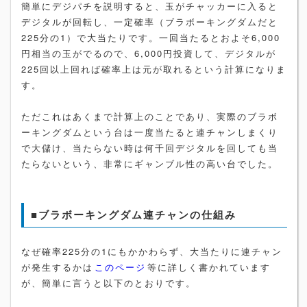
簡単にデジパチを説明すると、玉がチャッカーに入ると
デジタルが回転し、一定確率（ブラボーキングダムだと
225分の1）で大当たりです。一回当たるとおよそ6,000
円相当の玉がでるので、6,000円投資して、デジタルが
225回以上回れば確率上は元が取れるという計算になりま
す。
ただこれはあくまで計算上のことであり、実際のブラボ
ーキングダムという台は一度当たると連チャンしまくり
で大儲け、当たらない時は何千回デジタルを回しても当
たらないという、非常にギャンブル性の高い台でした。
■ブラボーキングダム連チャンの仕組み
なぜ確率225分の1にもかかわらず、大当たりに連チャン
が発生するかは
このページ
等に詳しく書かれています
が、簡単に言うと以下のとおりです。