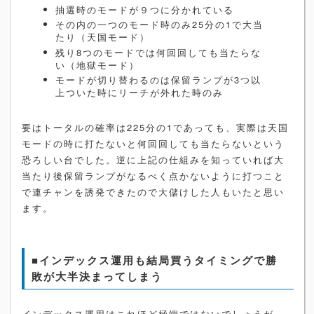
抽選時のモードが９つに分かれている
その内の一つのモード時のみ25分の1で大当
たり（天国モード）
残り8つのモードでは何回回しても当たらな
い（地獄モード）
モードが切り替わるのは保留ランプが3つ以
上ついた時にリーチが外れた時のみ
要はトータルの確率は225分の1であっても、実際は天国
モードの時に打たないと何回回しても当たらないという
恐ろしい台でした。逆に上記の仕組みを知っていれば大
当たり後保留ランプがなるべく点かないように打つこと
で連チャンを誘発できたので大儲けした人もいたと思い
ます。
■インデックス運用も結局買うタイミングで勝
敗が大半決まってしまう
インデックス運用はこれほど極端ではないでしょうが、