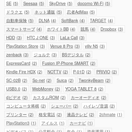
SE
5
Seesaa
5
SkyDrive
5
docomo Wi-Fi
5
ドラクエ
5
ネット通販
5
忍者AdMax
5
自動車保険
5
DLNA
4
SoftBank
4
TARGET
4
スマートサーブ
4
ホワイトBB
4
競馬
4
Dropbox
3
HDD
3
HTC J ONE
3
LaLa Call
3
PlayStation Store
3
Venue 8 Pro
3
viliv N5
3
zenback
3
ジョルテ
3
BSデジタル
2
ExpressCard
2
Fusion IP-Phone SMART
2
Kindle Fire HDX
2
NOTTV
2
P-01D
2
PRIVIO
2
SC-02B
2
So-net
2
Suica
2
TwonkyBeam
2
USB3.0
2
WebMoney
2
YOGA TABLET 8
2
dビデオ
2
カスタムROM
2
カーオーディオ
2
コンピュータ将棋
2
シェーバー
2
ハイレゾ音源
2
プリンター
2
格安電話
2
液晶テレビ
2
2chmate
1
PlayStation3
1
アイルス
1
カーナビ
1
ビデオパス
1
公共料金
1
年金
1
資産運用
1