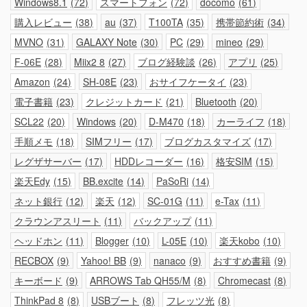
Windows8.1
72
スマートフォン
72
docomo
61
購入レビュー
38
au
37
T100TA
35
携帯節約術
34
MVNO
31
GALAXY Note
30
PC
29
mineo
29
F-06E
28
Miix2 8
27
ブログ経験談
26
アプリ
25
Amazon
24
SH-08E
23
おサイフケータイ
23
電子書籍
23
クレジットカード
21
Bluetooth
20
SCL22
20
Windows
20
D-M470
18
カーライフ
18
手順メモ
18
SIMフリー
17
ブログカスタマイズ
17
レグザサーバー
17
HDDレコーダー
16
格安SIM
15
楽天Edy
15
BB.excite
14
PaSoRi
14
ネット銀行
12
楽天
12
SC-01G
11
e-Tax
11
クラウンアスリート
11
バックアップ
11
ヘッドホン
11
Blogger
10
L-05E
10
楽天kobo
10
RECBOX
9
Yahoo! BB
9
nanaco
9
おすすめ書籍
9
キーボード
9
ARROWS Tab QH55/M
8
Chromecast
8
ThinkPad 8
8
USBブート
8
フレッツ光
8