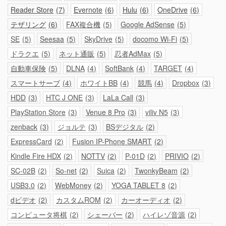
Reader Store
7
Evernote
6
Hulu
6
OneDrive
6
テザリング
6
FAX複合機
5
Google AdSense
5
SE
5
Seesaa
5
SkyDrive
5
docomo Wi-Fi
5
ドラクエ
5
ネット通販
5
忍者AdMax
5
自動車保険
5
DLNA
4
SoftBank
4
TARGET
4
スマートサーブ
4
ホワイトBB
4
競馬
4
Dropbox
3
HDD
3
HTC J ONE
3
LaLa Call
3
PlayStation Store
3
Venue 8 Pro
3
viliv N5
3
zenback
3
ジョルテ
3
BSデジタル
2
ExpressCard
2
Fusion IP-Phone SMART
2
Kindle Fire HDX
2
NOTTV
2
P-01D
2
PRIVIO
2
SC-02B
2
So-net
2
Suica
2
TwonkyBeam
2
USB3.0
2
WebMoney
2
YOGA TABLET 8
2
dビデオ
2
カスタムROM
2
カーオーディオ
2
コンピュータ将棋
2
シェーバー
2
ハイレゾ音源
2