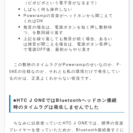
（ピポピポという電子音がなるまで）
しばらく何も操作しない
Powerampの音楽がヘッドホンから聞こえて
くればOK
無音の場合は、電源ボタンを短く押し数秒待
つ、を数回繰り返す
上記を繰り返しても無音が続く場合、あるい
は雑音が聞こえる場合は、電源ボタン長押し
で電源OFF後、最初からやり直す
この数秒のタイムラグがPowerampのせいなのか、F-
06Eの仕様なのか、それとも私の環境だけで発生してい
るのかは、正直よくわからない状況です。
■HTC J ONEではBluetoothヘッドホン接続
時のタイムラグは発生しませんでした
ちなみに以前使っていたHTC J ONEでは、標準の音楽
プレイヤーを使っていたためか、Bluetooth接続後すぐに