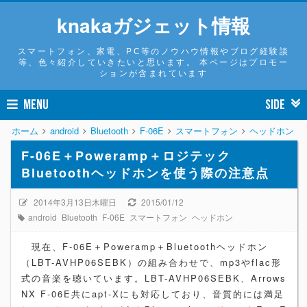
knakaガジェット情報
スマートフォン、家電、PC等のノウハウ情報やブログ経験談
等、色々紹介していきたいと思います。 本ページはプロモー
ションが含まれています
MENU
SIDE
ホーム
android
Bluetooth
F-06E
スマートフォン
ヘッドホン
F-06E＋Poweramp＋ロジテック
Bluetoothヘッドホンを使う際の注意点
2014年3月13日木曜日
2015/01/12
android
Bluetooth
F-06E
スマートフォン
ヘッドホン
現在、F-06E＋Poweramp＋Bluetoothヘッドホン
（LBT-AVHP06SEBK）の組み合わせで、mp3やflac形
式の音楽を聴いています。LBT-AVHP06SEBK、Arrows
NX F-06E共にapt-Xにも対応しており、音質的には満足