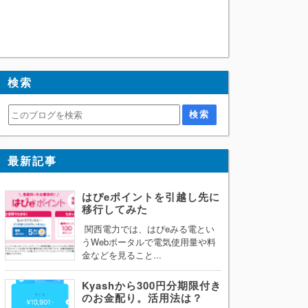
検索
最新記事
はぴeポイントを引越し先に
移行してみた
関西電力では、はぴeみる電とい
うWebポータルで電気使用量や料
金などを見ること...
Kyashから300円分期限付き
のお金配り。活用法は？