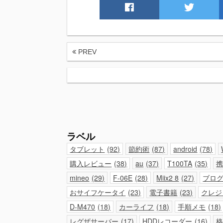
PREV
ラベル
タブレット
92
節約術
87
android
78
購入レビュー
38
au
37
T100TA
35
mineo
29
F-06E
28
Miix2 8
27
ブロ
おサイフケータイ
23
電子書籍
23
クレジ
D-M470
18
カーライフ
18
手順メモ
18
レグザサーバー
17
HDDレコーダー
16
格