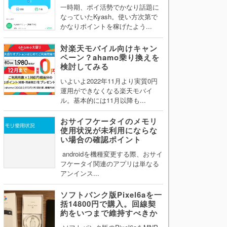
一時期、ポイ活勢でかなり話題に
なっていたKyash。使い方次第で
かなりポイントを稼げたよう...
対楽天モバイル向けキャン
ペーン？ahamo乗り換えを
検討してみる
いよいよ2022年11月より実質0円
運用ができなくなる楽天モバイ
ル。基本的には11月以降も...
おサイフケータイのメモリ
使用状況が未利用にならな
い場合の確認ポイント
androidを機種変更する際、おサイ
フケータイ関連のアプリは単なる
アンインス...
ソフトバンク版Pixel6aを一
括14800円で購入。回線契
約をいつまで維持すべきか