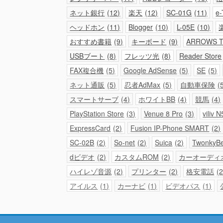
ネット銀行
12
楽天
12
SC-01G
11
e-
ヘッドホン
11
Blogger
10
L-05E
10
おすすめ書籍
9
キーボード
9
ARROWS T
USBブート
8
フレッツ光
8
Reader Store
FAX複合機
5
Google AdSense
5
SE
5
ネット通販
5
忍者AdMax
5
自動車保険
スマートサーブ
4
ホワイトBB
4
競馬
4
PlayStation Store
3
Venue 8 Pro
3
viliv N
ExpressCard
2
Fusion IP-Phone SMART
2
SC-02B
2
So-net
2
Suica
2
TwonkyB
dビデオ
2
カスタムROM
2
カーオーディ
ハイレゾ音源
2
プリンター
2
格安電話
アイルス
1
カーナビ
1
ビデオパス
1