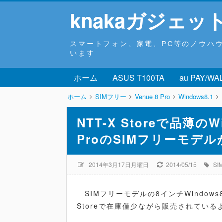
knakaガジェッ
スマートフォン、家電、PC等のノウハ
います
ホーム
ASUS T100TA
au PAY/WA
ホーム
SIMフリー
Venue 8 Pro
Windows8.1
NTT-X Storeで品薄のW
ProのSIMフリーモデ
2014年3月17日月曜日
2014/05/15
S
SIMフリーモデルの8インチWindows8.
Storeで在庫僅少ながら販売されている