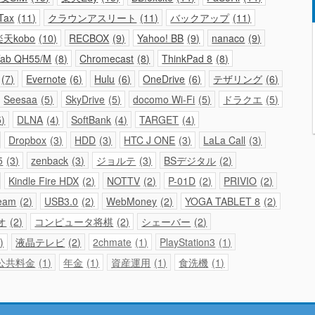
Tax
11
クラウンアスリート
11
バックアップ
11
楽天kobo
10
RECBOX
9
Yahoo! BB
9
nanaco
9
ab QH55/M
8
Chromecast
8
ThinkPad 8
8
7
Evernote
6
Hulu
6
OneDrive
6
テザリング
6
Seesaa
5
SkyDrive
5
docomo Wi-Fi
5
ドラクエ
5
5
DLNA
4
SoftBank
4
TARGET
4
Dropbox
3
HDD
3
HTC J ONE
3
LaLa Call
3
5
3
zenback
3
ジョルテ
3
BSデジタル
2
Kindle Fire HDX
2
NOTTV
2
P-01D
2
PRIVIO
2
eam
2
USB3.0
2
WebMoney
2
YOGA TABLET 8
2
オ
2
コンピュータ将棋
2
シェーバー
2
2
液晶テレビ
2
2chmate
1
PlayStation3
1
公共料金
1
年金
1
資産運用
1
食洗機
1