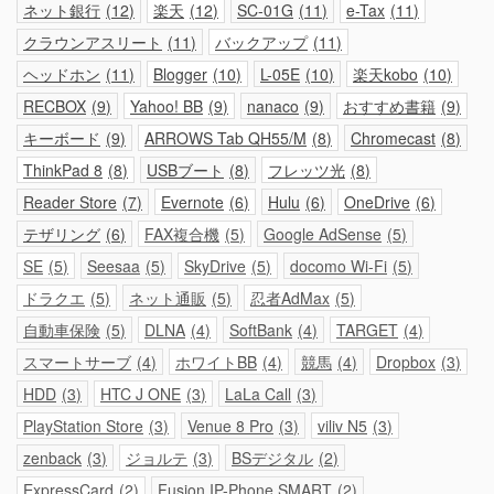
ネット銀行
12
楽天
12
SC-01G
11
e-Tax
11
クラウンアスリート
11
バックアップ
11
ヘッドホン
11
Blogger
10
L-05E
10
楽天kobo
10
RECBOX
9
Yahoo! BB
9
nanaco
9
おすすめ書籍
9
キーボード
9
ARROWS Tab QH55/M
8
Chromecast
8
ThinkPad 8
8
USBブート
8
フレッツ光
8
Reader Store
7
Evernote
6
Hulu
6
OneDrive
6
テザリング
6
FAX複合機
5
Google AdSense
5
SE
5
Seesaa
5
SkyDrive
5
docomo Wi-Fi
5
ドラクエ
5
ネット通販
5
忍者AdMax
5
自動車保険
5
DLNA
4
SoftBank
4
TARGET
4
スマートサーブ
4
ホワイトBB
4
競馬
4
Dropbox
3
HDD
3
HTC J ONE
3
LaLa Call
3
PlayStation Store
3
Venue 8 Pro
3
viliv N5
3
zenback
3
ジョルテ
3
BSデジタル
2
ExpressCard
2
Fusion IP-Phone SMART
2