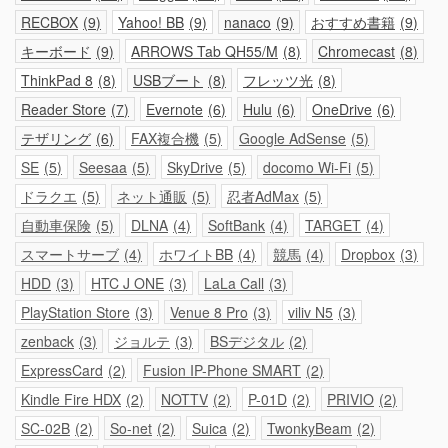
RECBOX
9
Yahoo! BB
9
nanaco
9
おすすめ書籍
9
キーボード
9
ARROWS Tab QH55/M
8
Chromecast
8
ThinkPad 8
8
USBブート
8
フレッツ光
8
Reader Store
7
Evernote
6
Hulu
6
OneDrive
6
テザリング
6
FAX複合機
5
Google AdSense
5
SE
5
Seesaa
5
SkyDrive
5
docomo Wi-Fi
5
ドラクエ
5
ネット通販
5
忍者AdMax
5
自動車保険
5
DLNA
4
SoftBank
4
TARGET
4
スマートサーブ
4
ホワイトBB
4
競馬
4
Dropbox
3
HDD
3
HTC J ONE
3
LaLa Call
3
PlayStation Store
3
Venue 8 Pro
3
viliv N5
3
zenback
3
ジョルテ
3
BSデジタル
2
ExpressCard
2
Fusion IP-Phone SMART
2
Kindle Fire HDX
2
NOTTV
2
P-01D
2
PRIVIO
2
SC-02B
2
So-net
2
Suica
2
TwonkyBeam
2