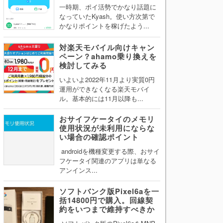
一時期、ポイ活勢でかなり話題に
なっていたKyash。使い方次第で
かなりポイントを稼げたよう...
対楽天モバイル向けキャン
ペーン？ahamo乗り換えを
検討してみる
いよいよ2022年11月より実質0円
運用ができなくなる楽天モバイ
ル。基本的には11月以降も...
おサイフケータイのメモリ
使用状況が未利用にならな
い場合の確認ポイント
androidを機種変更する際、おサイ
フケータイ関連のアプリは単なる
アンインス...
ソフトバンク版Pixel6aを一
括14800円で購入。回線契
約をいつまで維持すべきか