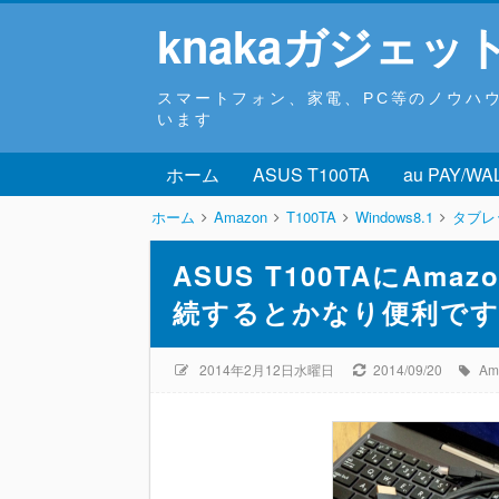
knakaガジェッ
スマートフォン、家電、PC等のノウハ
います
ホーム
ASUS T100TA
au PAY/WA
ホーム
Amazon
T100TA
Windows8.1
タブレ
ASUS T100TAにAm
続するとかなり便利で
2014年2月12日水曜日
2014/09/20
Am