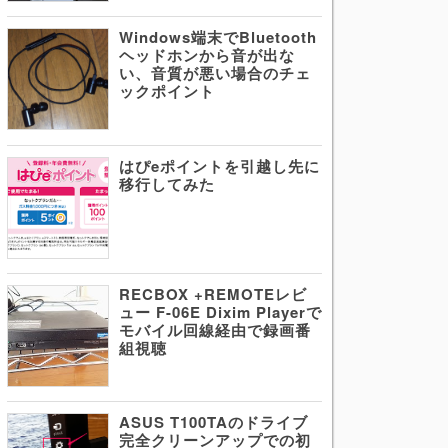
Windows端末でBluetooth
ヘッドホンから音が出な
い、音質が悪い場合のチェ
ックポイント
はぴeポイントを引越し先に
移行してみた
RECBOX +REMOTEレビ
ュー F-06E Dixim Playerで
モバイル回線経由で録画番
組視聴
ASUS T100TAのドライブ
完全クリーンアップでの初