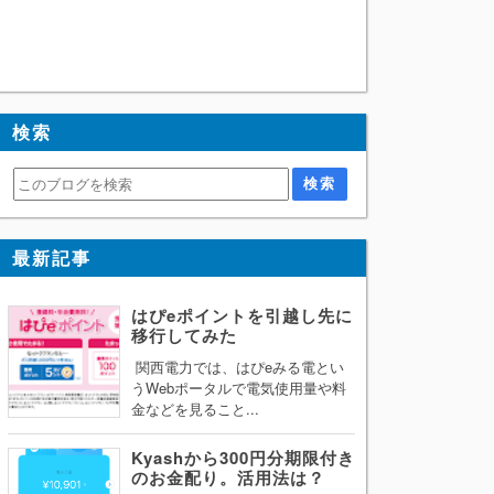
検索
最新記事
はぴeポイントを引越し先に
移行してみた
関西電力では、はぴeみる電とい
うWebポータルで電気使用量や料
金などを見ること...
Kyashから300円分期限付き
のお金配り。活用法は？