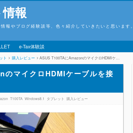
ト情報
ウ情報やブログ経験談等、色々紹介していきたいと思います
LLET
e-Tax体験談
ット
購入レビュー
ASUS T100TAにAmazonのマイクロHDMIケーブルを接続するとかなり便利です
azonのマイクロHDMIケーブルを接
す
azon
T100TA
Windows8.1
タブレット
購入レビュー