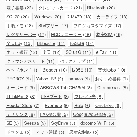
電子書籍
23
クレジットカード
21
Bluetooth
20
SCL22
20
Windows
20
D-M470
18
カーライフ
18
手順メモ
18
SIMフリー
17
ブログカスタマイズ
17
レグザサーバー
17
HDDレコーダー
16
格安SIM
15
楽天Edy
15
BB.excite
14
PaSoRi
14
ネット銀行
12
楽天
12
SC-01G
11
e-Tax
11
クラウンアスリート
11
バックアップ
11
ヘッドホン
11
Blogger
10
L-05E
10
楽天kobo
10
RECBOX
9
Yahoo! BB
9
nanaco
9
おすすめ書籍
9
キーボード
9
ARROWS Tab QH55/M
8
Chromecast
8
ThinkPad 8
8
USBブート
8
フレッツ光
8
Reader Store
7
Evernote
6
Hulu
6
OneDrive
6
テザリング
6
FAX複合機
5
Google AdSense
5
SE
5
Seesaa
5
SkyDrive
5
docomo Wi-Fi
5
ドラクエ
5
ネット通販
5
忍者AdMax
5