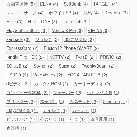
自動車保険
5
DLNA
4
SoftBank
4
TARGET
4
スマートサーブ
4
ホワイトBB
4
競馬
4
Dropbox
3
HDD
3
HTC J ONE
3
LaLa Call
3
PlayStation Store
3
Venue 8 Pro
3
viliv N5
3
zenback
3
ジョルテ
3
BSデジタル
2
ExpressCard
2
Fusion IP-Phone SMART
2
Kindle Fire HDX
2
NOTTV
2
P-01D
2
PRIVIO
2
SC-02B
2
So-net
2
Suica
2
TwonkyBeam
2
USB3.0
2
WebMoney
2
YOGA TABLET 8
2
dビデオ
2
カスタムROM
2
カーオーディオ
2
コンピュータ将棋
2
シェーバー
2
ハイレゾ音源
2
プリンター
2
格安電話
2
液晶テレビ
2
2chmate
1
PlayStation3
1
アイルス
1
カーナビ
1
ビデオパス
1
公共料金
1
年金
1
資産運用
1
食洗機
1