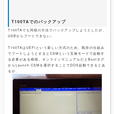
こんな感じでUSB接続してバックアップソフトからブートし、バッ
クアップやリストアを実施
ちなみに端末は懐かしのviliv N5
T100TAでのバックアップ
T100TAでも同様の方法でバックアップしようとしたが、
USBからブートできない。
T100TAはUEFIという新しい方式のため、既存の仕組み
でブートしようとするとCSMという互換モードで起動す
る必要がある模様。オンラインマニュアルだとBootタグ
からLaunch CSMを選択することでDOS起動できるとあ
るが、