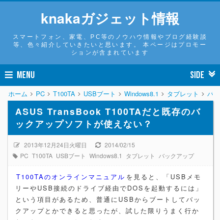
knakaガジェット情報
スマートフォン、家電、PC等のノウハウ情報やブログ経験談
等、色々紹介していきたいと思います。 本ページはプロモー
ションが含まれています
MENU
SIDE
ホーム
PC
T100TA
USBブート
Windows8.1
タブレット
バッ
ASUS TransBook T100TAだと既存のバ
ックアップソフトが使えない？
2013年12月24日火曜日
2014/02/15
PC
T100TA
USBブート
Windows8.1
タブレット
バックアップ
T100TAのオンラインマニュアル
を見ると、「USBメモ
リーやUSB接続のドライブ経由でDOSを起動するには」
という項目があるため、普通にUSBからブートしてバッ
クアップとかできると思ったが、試した限りうまく行か